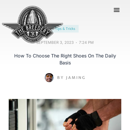
Contact us
Tips & Tricks
SEPTEMBER 3, 2023
7:24 PM
How To Choose The Right Shoes On The Daily
Basis
BY
JAMING